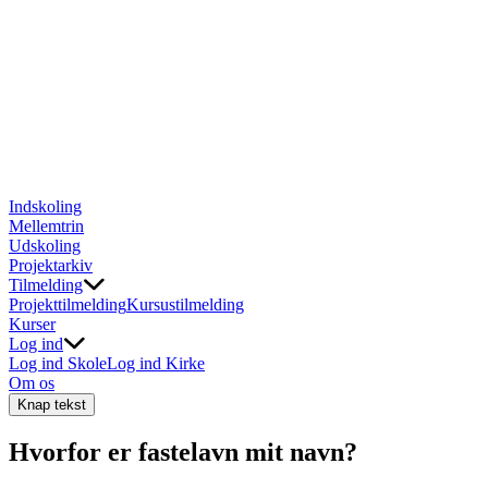
Indskoling
Mellemtrin
Udskoling
Projektarkiv
Tilmelding
Projekttilmelding
Kursustilmelding
Kurser
Log ind
Log ind Skole
Log ind Kirke
Om os
Knap tekst
Hvorfor er fastelavn mit navn?