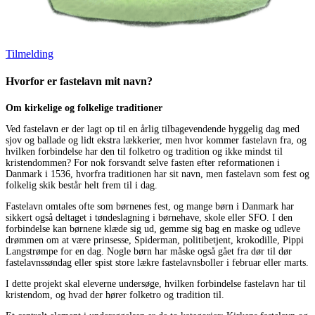
Tilmelding
Hvorfor er fastelavn mit navn?
Om kirkelige og folkelige traditioner
Ved fastelavn er der lagt op til en årlig tilbagevendende hyggelig dag med
sjov og ballade og lidt ekstra lækkerier, men hvor kommer fastelavn fra, og
hvilken forbindelse har den til folketro og tradition og ikke mindst til
kristendommen? For nok forsvandt selve fasten efter reformationen i
Danmark i 1536, hvorfra traditionen har sit navn, men fastelavn som fest og
folkelig skik består helt frem til i dag.
Fastelavn omtales ofte som børnenes fest, og mange børn i Danmark har
sikkert også deltaget i tøndeslagning i børnehave, skole eller SFO. I den
forbindelse kan børnene klæde sig ud, gemme sig bag en maske og udleve
drømmen om at være prinsesse, Spiderman, politibetjent, krokodille, Pippi
Langstrømpe for en dag. Nogle børn har måske også gået fra dør til dør
fastelavnssøndag eller spist store lækre fastelavnsboller i februar eller marts.
I dette projekt skal eleverne undersøge, hvilken forbindelse fastelavn har til
kristendom, og hvad der hører folketro og tradition til.