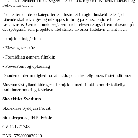
Et centralt element i undersøgelsen er de to kategorier; Kirkens fastelavn og
Folkets fastelavn.
Elementerne i de to kategorier er illustreret i nogle ‘huskebilleder’, der
løbende skal udvælges og udklippes til brug på klassens store fælles
fastelavnsris. Gennem undersøgelsen finder eleverne også frem til svaret på
det spørgsmål som projektets titel stiller: Hvorfor fastelavn er mit navn
I projektet indgår bl.a.:
• Elevopgavehæfte
• Formidling gennem filmklip
• PowerPoint og oplæsning
Desuden er der mulighed for at inddrage andre religioners fastetraditioner.
Museum Østjylland bidrager til projektet med filmklip om de folkelige
traditioner omkring fastelavn.
Skolekirke Syddjurs
Skolekirke Syddjurs Provsti
Strandvejen 2a, 8410 Rønde
CVR:21271748
EAN: 5798000830219