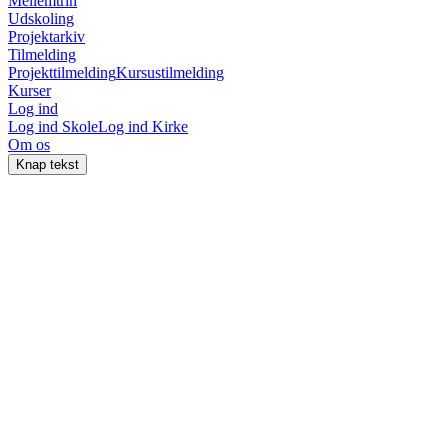
Mellemtrin
Udskoling
Projektarkiv
Tilmelding
Projekttilmelding
Kursustilmelding
Kurser
Log ind
Log ind Skole
Log ind Kirke
Om os
Knap tekst