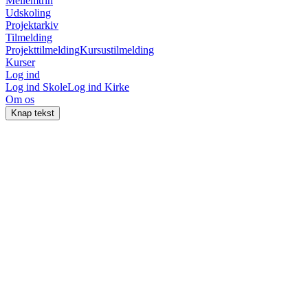
Mellemtrin
Udskoling
Projektarkiv
Tilmelding
Projekttilmelding
Kursustilmelding
Kurser
Log ind
Log ind Skole
Log ind Kirke
Om os
Knap tekst