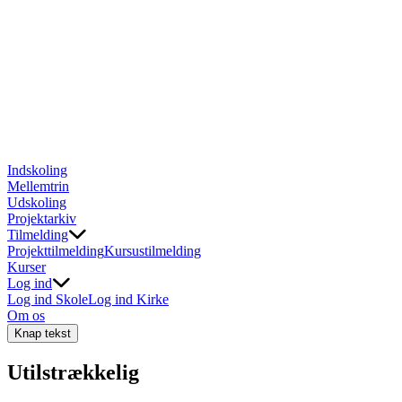
Indskoling
Mellemtrin
Udskoling
Projektarkiv
Tilmelding
Projekttilmelding
Kursustilmelding
Kurser
Log ind
Log ind Skole
Log ind Kirke
Om os
Knap tekst
Utilstrækkelig