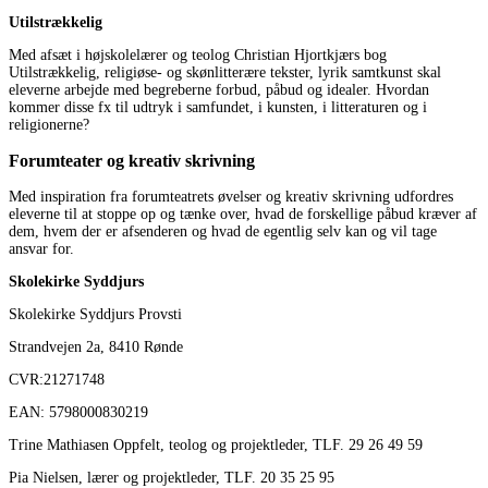
Utilstrækkelig
Med afsæt i højskolelærer og teolog Christian Hjortkjærs bog
Utilstrækkelig, religiøse- og skønlitterære tekster, lyrik samtkunst skal
eleverne arbejde med begreberne forbud, påbud og idealer. Hvordan
kommer disse fx til udtryk i samfundet, i kunsten, i litteraturen og i
religionerne?
Forumteater og kreativ skrivning
Med inspiration fra forumteatrets øvelser og kreativ skrivning udfordres
eleverne til at stoppe op og tænke over, hvad de forskellige påbud kræver af
dem, hvem der er afsenderen og hvad de egentlig selv kan og vil tage
ansvar for.
Skolekirke Syddjurs
Skolekirke Syddjurs Provsti
Strandvejen 2a, 8410 Rønde
CVR:21271748
EAN: 5798000830219
Trine Mathiasen Oppfelt, teolog og projektleder, TLF. 29 26 49 59
Pia Nielsen, lærer og projektleder, TLF. 20 35 25 95