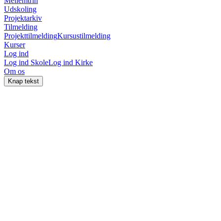
Mellemtrin
Udskoling
Projektarkiv
Tilmelding
Projekttilmelding
Kursustilmelding
Kurser
Log ind
Log ind Skole
Log ind Kirke
Om os
Knap tekst